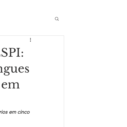
SPI:
ngues
o em
rios em cinco 