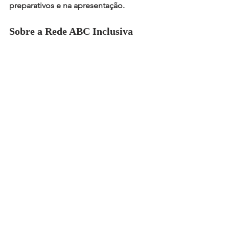
preparativos e na apresentação.
Sobre a Rede ABC Inclusiva
O grupo organizador é formado por 
famílias e profissionais da região do 
Grande ABC que atuam em defesa da 
inclusão e dos direitos das pessoas 
com TEA, promovendo eventos, ações 
de conscientização e articulação com 
o poder público.