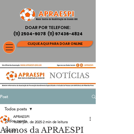
DOAR POR TELEFONE:
(11) 2504-9078
(11) 97436-4824
CLIQUE AQUI PARA DOAR ONLINE
Post
Todos posts
APRAESPI
Todos posts
16 de jun. de 2025
2 min de leitura
Alunos da APRAESPI
Saúde